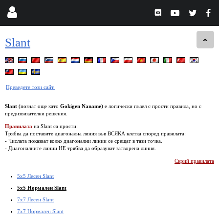
Slant
Преведете този сайт.
Slant
(познат още като
Gokigen Naname
) е логически пъзел с прости правила, но с
предизвикателни решения.
Правилата
на Slant са прости:
Трябва да поставите диагонална линия във ВСЯКА клетка според правилата:
- Числата показват колко диагонални линии се срещат в тази точка.
- Диагоналните линии НЕ трябва да образуват затворена линия.
Скрий правилата
5x5 Лесен Slant
5x5 Нормален Slant
7x7 Лесен Slant
7x7 Нормален Slant