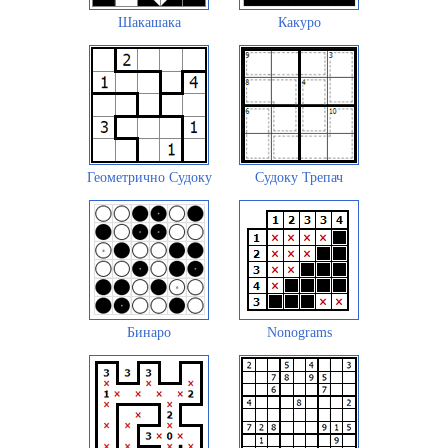
Шакашака
Какуро
Геометрично Судоку
Судоку Трепач
Бинаро
Nonograms