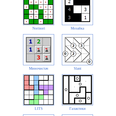
Norinori
Мозайка
Миночистач
Slant
LITS
Галактики