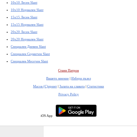
10x10 Лесен Slant
10x10 Нормален Slant
15x15 Лесен Slant
15x15 Нормален Slant
20x20 Лесен Slant
20x20 Нормален Slant
Специален Дневен Slant
Специален Седмичен Slant
Специален Месечен Slant
Стани Патрон
Вашето мнение
|
Избери пъзел
Масов (С)принт
|
Залата на славата
|
Статистики
Privacy Policy
iOS App