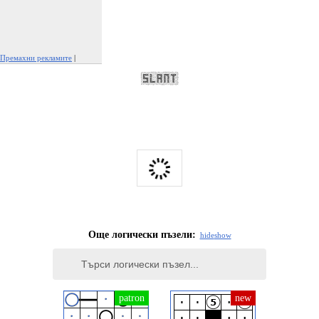
Премахни рекламите
|
Докладвай тази реклама
Още логически пъзели:
hide
show