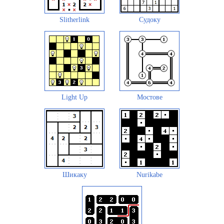
Slitherlink
Судоку
Light Up
Мостове
Шикаку
Nurikabe